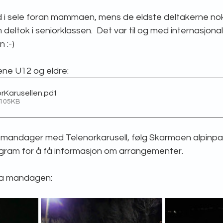
d i sele foran mammaen, mens de eldste deltakerne nok 
deltok i seniorklassen.  Det var til og med internasjonal
:-) 
ene U12 og eldre:
orKarusellen
.pdf
 105KB
ere mandager med Telenorkarusell, følg Skarmoen alpinpa
agram for å få informasjon om arrangementer.
fra mandagen: